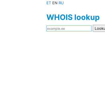
ET
EN
RU
WHOIS lookup