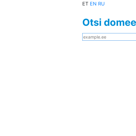
ET
EN
RU
Otsi dome