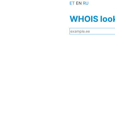
ET
EN
RU
WHOIS loo